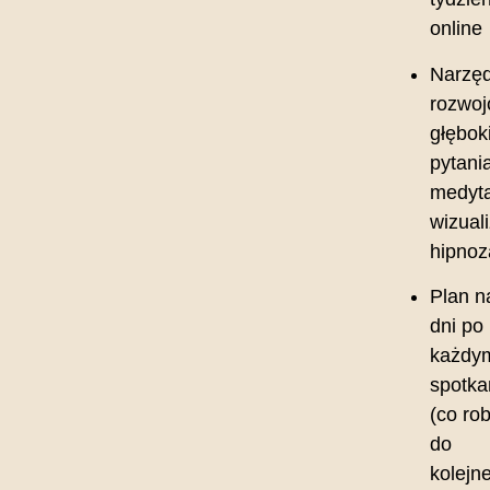
online
Narzęd
rozwoj
głębok
pytania
medyta
wizuali
hipnoz
Plan n
dni po
każdy
spotka
(co rob
do
kolejn