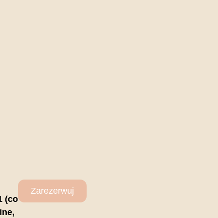
Zarezerwuj
1 (co
ine,