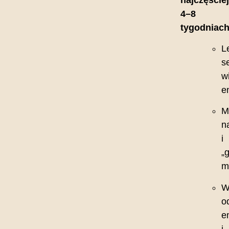
4–8
tygodniach
L
s
w
e
M
n
i
„
m
W
o
e
i