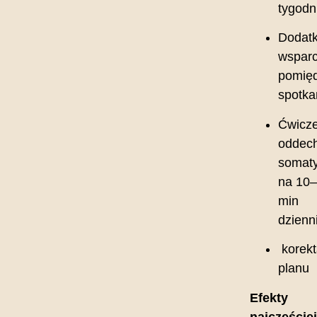
tygodn
Dodat
wsparc
pomię
spotka
Ćwicze
oddec
somat
na 10
min
dzienn
korekt
planu
Efekty
najczęście