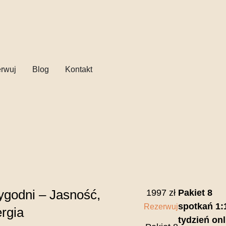
rwuj
Blog
Kontakt
ygodni – Jasność,
1997 zł
Pakiet 8
spotkań 1:
Rezerwuj
ergia
tydzień onl