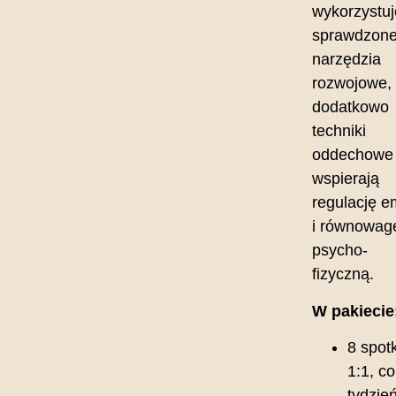
wykorzystuj
sprawdzon
narzędzia
rozwojowe,
dodatkowo
techniki
oddechowe
wspierają
regulację e
i równowag
psycho-
fizyczną.
W pakiecie
8 spot
1:1, co
tydzie