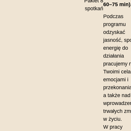
Pakiet 8
60–75 min)
spotkań
Podczas
programu
odzyskać
jasność, spo
energię do
działania
pracujemy 
Twoimi cela
emocjami i
przekonani
a także nad
wprowadze
trwałych zm
w życiu.
W pracy