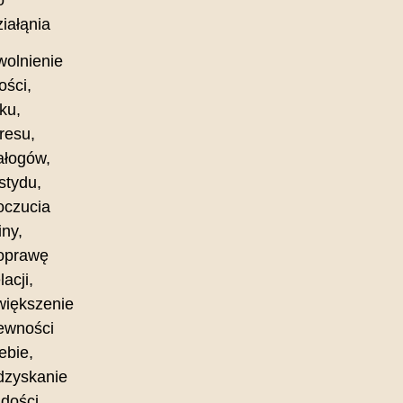
ziałąnia
wolnienie
ości,
ku,
tresu,
ałogów,
stydu,
oczucia
iny,
oprawę
lacji,
większenie
ewności
ebie,
dzyskanie
adości