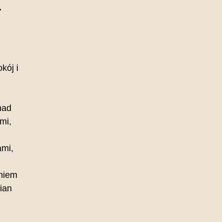
.
kój i
nad
mi,
ami,
niem
ian