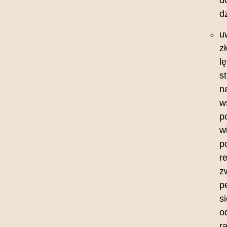
d
u
zł
lę
s
n
w
p
w
p
re
z
p
si
o
r