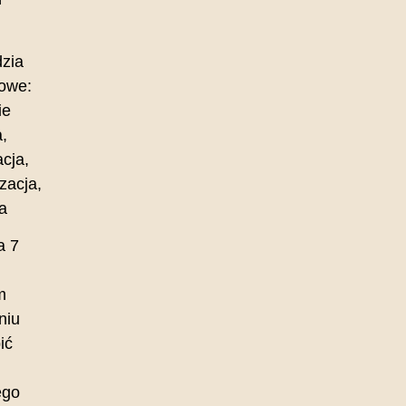
zia
owe:
ie
,
cja,
zacja,
a
a 7
m
niu
ić
ego